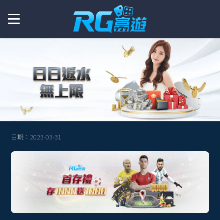
彩票
真人
棋牌
捕魚
體育
日期：2023-03-31
優惠
百家樂作弊軟體