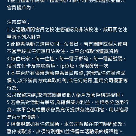
3.提出禮金申請後，禮金將於3個小時內完成審核並補入
會員帳戶內。
注意事項：
1.若活動期間會員之投注遭確認為非法投注，該區間之注
單將不列入計算
2.此優惠活動只適用於同一位會員，若有團體或個人使用
不當手段或任何無風險投注，本平台將取消獲獎資格
3.每位玩家、每一住址、每一電子郵箱、每一電話號碼、
相同支付卡及電腦環境、ip位址，僅限發獎一次
4.本平台所有優惠活動專為會員所設, 若發現任何團體或
個人,以不誠實方式套取紅利,或任何威脅,濫用公司優惠等
行為,
公司保留凍結,取消該團體或個人帳戶及帳戶結餘權利。
5.若會員對活動有爭議,為確保雙方利益，杜絕身分盜用行
為，本平台有權要求會員充份提供有效證明檔，用以確認
是否享有優惠。
6.相關規範如有任何異動，本公司有權在任何時間修改、
暫停或取消，無須特別通知並保留本活動最終解釋權。